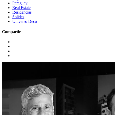
Paraguay
Real Estate
Residencias
Solidez
Universo Decó
Compartir