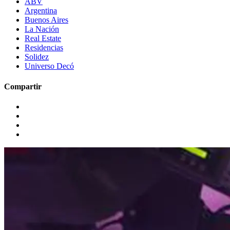
ABV
Argentina
Buenos Aires
La Nación
Real Estate
Residencias
Solidez
Universo Decó
Compartir