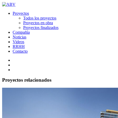
Proyectos
Todos los proyectos
Proyectos en obra
Proyectos finalizados
Compañía
Noticias
Videos
RRHH
Contacto
Proyectos relacionados